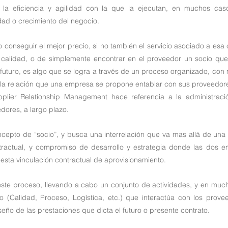
o la eficiencia y agilidad con la que la ejecutan, en muchos cas
idad o crecimiento del negocio.
conseguir el mejor precio, si no también el servicio asociado a esa 
 calidad, o de simplemente encontrar en el proveedor un socio qu
futuro, es algo que se logra a través de un proceso organizado, con m
 la relación que una empresa se propone entablar con sus proveedor
pplier Relationship Management hace referencia a la administraci
dores, a largo plazo.
epto de “socio”, y busca una interrelación que va mas allá de una s
tractual, y compromiso de desarrollo y estrategia donde las dos 
esta vinculación contractual de aprovisionamiento.
te proceso, llevando a cabo un conjunto de actividades, y en much
rio (Calidad, Proceso, Logística, etc.) que interactúa con los prove
eño de las prestaciones que dicta el futuro o presente contrato.