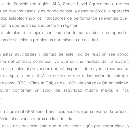
el de Servicio (en inglés, SLA, Server Level Agreements), repres
s en muchos casos, y es donde consta la descripción de la operació
dor, estableciendo los indicadores de performance relevantes que
ando la operación se encuentre en régimen.
 o círculos de mejora continua donde se plantea una agenda d
as de solución a problemas operativos o de calidad
 estas actividades y planteo de este tipo de relación sea conoci
rma del contrato comercial, ya que es una medida de transparenci
 en los cuales el proveedor deberá disponer de mayores recursos par
r ejemplo, si en el SLA se establece que el indicador de entrega
e como OTIF, InTime In Full) es del 100% de entregas OK en calidad,
curar conformar un stock de seguridad mucho mayor, e incur
.
ón natural del SRM tiene beneficios ocultos que se ven en la práctica,
sional en varios rubros de la industria:
a crisis de abastecimiento que pueda tener algún proveedor clave, y