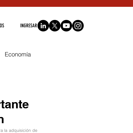
OS
INGRESAR
Economía
or
Capacitación
tante
n
a la adquisición de 