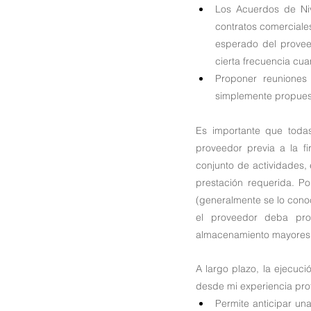
Los Acuerdos de Niv
contratos comerciale
esperado del provee
cierta frecuencia cu
Proponer reuniones
simplemente propuest
Es importante que todas
proveedor previa a la fi
conjunto de actividades,
prestación requerida. Po
(generalmente se lo conoc
el proveedor deba pro
almacenamiento mayores
A largo plazo, la ejecuci
desde mi experiencia profe
Permite anticipar un