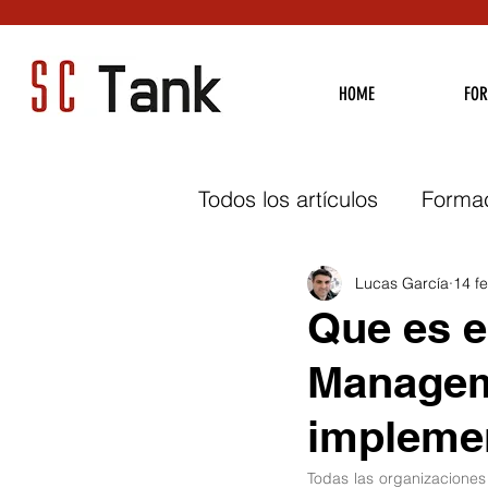
HOME
FO
Todos los artículos
Forma
Management
E-Com
Lucas García
14 f
Que es e
Manageme
Lean Management
implemen
Todas las organizaciones 