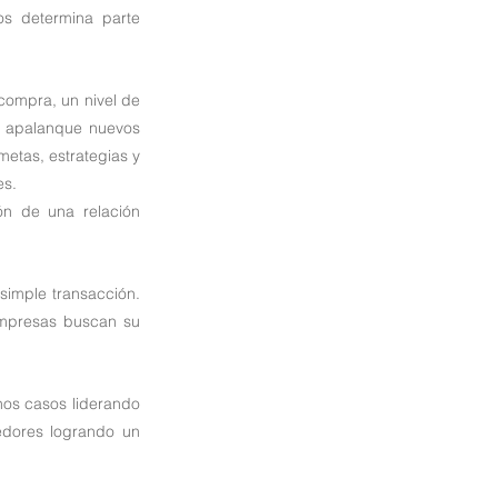
os determina parte 
compra, un nivel de 
e apalanque nuevos 
etas, estrategias y 
es.
ón de una relación 
imple transacción. 
empresas buscan su 
os casos liderando 
edores logrando un 