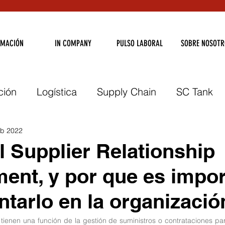
RMACIÓN
IN COMPANY
PULSO LABORAL
SOBRE NOSOTR
ción
Logística
Supply Chain
SC Tank
merce
Energía
Empleo
Comercio Exteri
eb 2022
l Supplier Relationship
nt, y por que es impor
tarlo en la organizació
tienen una función de la gestión de suministros o contrataciones par