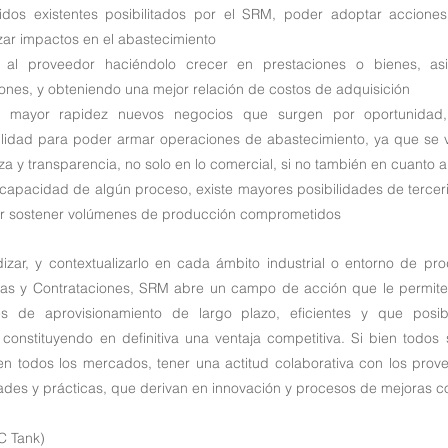
idos existentes posibilitados por el SRM, poder adoptar acciones
zar impactos en el abastecimiento
lar al proveedor haciéndolo crecer en prestaciones o bienes, as
ones, y obteniendo una mejor relación de costos de adquisición
mayor rapidez nuevos negocios que surgen por oportunidad, 
ilidad para poder armar operaciones de abastecimiento, ya que se v
a y transparencia, no solo en lo comercial, si no también en cuanto a 
e capacidad de algún proceso, existe mayores posibilidades de tercer
er sostener volúmenes de producción comprometidos
zar, y contextualizarlo en cada ámbito industrial o entorno de pro
as y Contrataciones, SRM abre un campo de acción que le permite 
es de aprovisionamiento de largo plazo, eficientes y que posibil
 constituyendo en definitiva una ventaja competitiva. Si bien todos 
n todos los mercados, tener una actitud colaborativa con los prov
ades y prácticas, que derivan en innovación y procesos de mejoras c
C Tank)