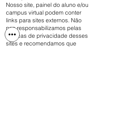
Nosso site, painel do aluno e/ou
campus virtual podem conter
links para sites externos. Não
nos responsabilizamos pelas
práticas de privacidade desses
sites e recomendamos que
você revise suas respectivas
políticas de privacidade.
Direitos do titular dos dados:
Você tem o direito de acessar,
modificar, corrigir ou solicitar a
exclusão de suas informações
pessoais do nosso banco de
dados. Também pode exercer
seu direito de se opor ao
tratamento de seus dados