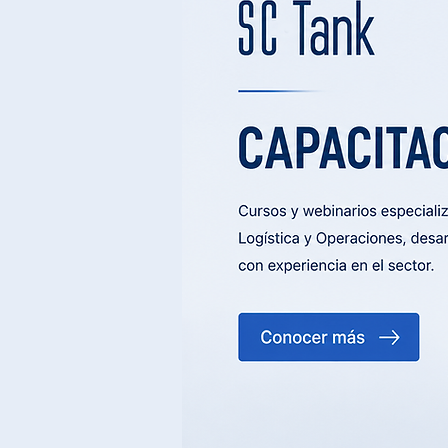
fortalecen la resolución
sistemática de problemas, el
desarrollo del liderazgo y la
adaptación al cambio. Su
aplicación permite
transformar la mejora
continua en un hábito
cotidiano, alineando
estrategia, operación y
aprendizaje en
organizaciones de cu