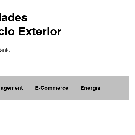
dades
io Exterior
Tank.
agement
E-Commerce
Energía