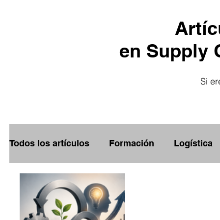
Artí
en Supply C
Si e
Todos los artículos
Formación
Logística
Empleo
Comercio Exterior
Capacitac