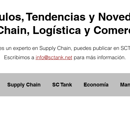
culos, Tendencias y Nove
hain, Logística y Comerc
res un experto en Supply Chain, puedes publicar en SC
Escribimos a
info@sctank.net
para más información.
Supply Chain
SC Tank
Economía
Man
ión
Lean Management