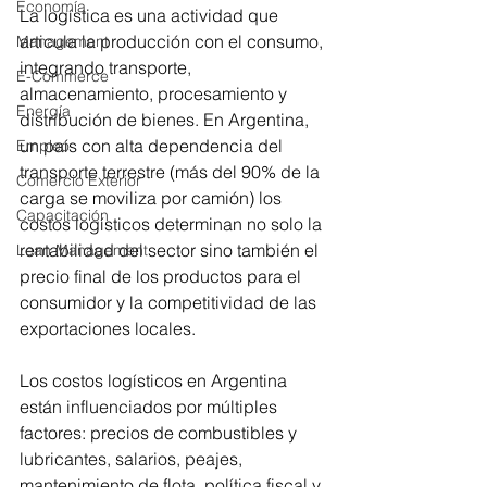
Economía
La logística es una actividad que 
articula la producción con el consumo, 
Management
integrando transporte, 
E-Commerce
almacenamiento, procesamiento y 
Energía
distribución de bienes. En Argentina, 
un país con alta dependencia del 
Empleo
transporte terrestre (más del 90% de la 
Comercio Exterior
carga se moviliza por camión) los 
Capacitación
costos logísticos determinan no solo la 
rentabilidad del sector sino también el 
Lean Management
precio final de los productos para el 
consumidor y la competitividad de las 
exportaciones locales.
Los costos logísticos en Argentina 
están influenciados por múltiples 
factores: precios de combustibles y 
lubricantes, salarios, peajes, 
mantenimiento de flota, política fiscal y 