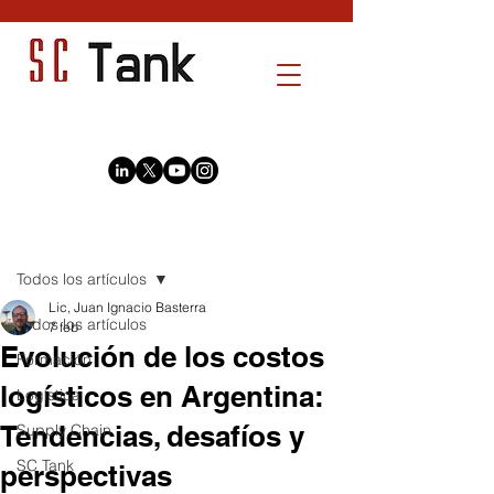
Entrada
Todos los artículos
Lic, Juan Ignacio Basterra
Todos los artículos
7 feb
Evolución de los costos
Formación
logísticos en Argentina:
Logística
Tendencias, desafíos y
Supply Chain
SC Tank
perspectivas