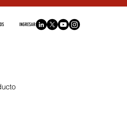
OS
INGRESAR
ducto