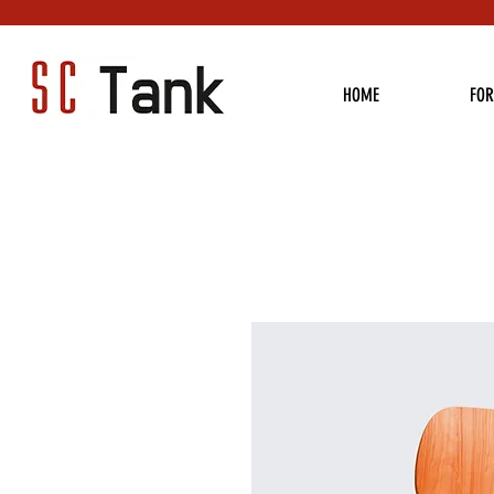
HOME
FO