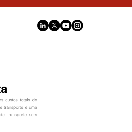
ta
 custos totais de 
e transporte é uma 
e transporte sem 