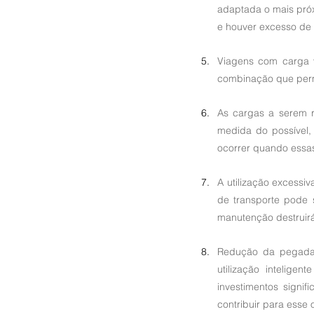
adaptada o mais próx
e houver excesso de 
Viagens com carga v
combinação que permi
As cargas a serem r
medida do possível,
ocorrer quando essas
A utilização excessi
de transporte pode s
manutenção destruirá
Redução da pegada 
utilização intelig
investimentos signi
contribuir para esse