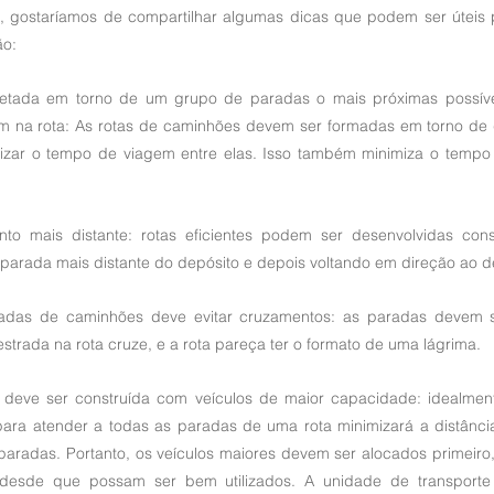
vo, gostaríamos de compartilhar algumas dicas que podem ser úteis p
ão:
jetada em torno de um grupo de paradas o mais próximas possível
em na rota: As rotas de caminhões devem ser formadas em torno de
izar o tempo de viagem entre elas. Isso também minimiza o tempo 
nto mais distante: rotas eficientes podem ser desenvolvidas cons
parada mais distante do depósito e depois voltando em direção ao d
adas de caminhões deve evitar cruzamentos: as paradas devem s
rada na rota cruze, e a rota pareça ter o formato de uma lágrima.
e deve ser construída com veículos de maior capacidade: idealment
para atender a todas as paradas de uma rota minimizará a distância 
aradas. Portanto, os veículos maiores devem ser alocados primeiro, 
desde que possam ser bem utilizados. A unidade de transporte u