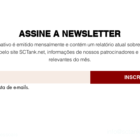
ASSINE A NEWSLETTER
ativo é emitido mensalmente e contém um relatório atual sobre o
pelo site SCTank.net, informações de nossos patrocinadores e 
relevantes do mês.
Transição Energética: A
Cult
INSCR
função crítica do
Tale
sta de e-mails.
armazenamento de energia
Chav
Empr
info@sctank
Pessoais