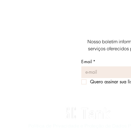
Nosso boletim inform
serviços oferecidos 
E-mail
*
Introdução à Gestão de
Armazéns e Movimentação
Quero assinar sua li
de Materiais
Política de Privacidade e Proteção de Dados 