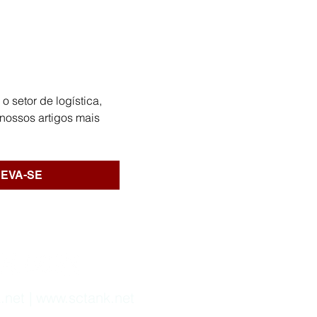
 setor de logística, 
nossos artigos mais 
ura Adaptativa e
EVA-SE
nto Transformador:
es para o Sucesso
esarial no Século XXI
.net
|
www.sctank.net