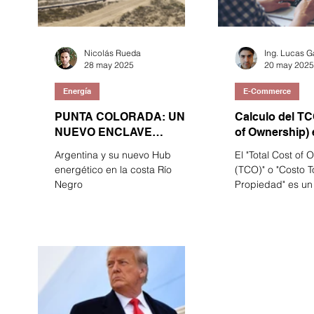
Nicolás Rueda
Ing. Lucas G
28 may 2025
20 may 2025
Energía
E-Commerce
PUNTA COLORADA: UN
Calculo del TC
NUEVO ENCLAVE
of Ownership) 
ESTRATEGICO EN EL
Commerce
Argentina y su nuevo Hub
El "Total Cost of
MERCADO ENERGÉTICO
energético en la costa Río
(TCO)" o "Costo To
MUNDIAL
Negro
Propiedad" es un
financiero que a
empresas y cons
evaluar todos los
directos e indire
servicios asociad
compra y uso de 
servicio a lo larg
consumo.