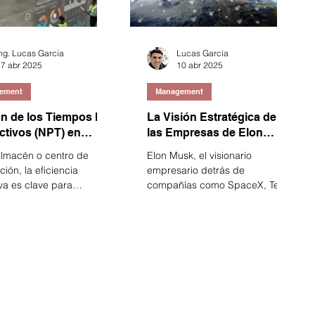
ng. Lucas Garcia
Lucas García
7 abr 2025
10 abr 2025
ement
Management
ón de los Tiempos No
La Visión Estratégica de
ctivos (NPT) en
las Empresas de Elon
s de Distribución:
Musk: Un Ecosistema
almacén o centro de
Elon Musk, el visionario
ón y Control
Empresarial para Colonizar
ción, la eficiencia
empresario detrás de
Marte
va es clave para
compañías como SpaceX, Tesla
zar la productividad,
y Neuralink, entre otras,
 con las entregas a...