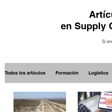
Artí
en Supply C
Si e
Todos los artículos
Formación
Logística
Empleo
Comercio Exterior
Capacitac