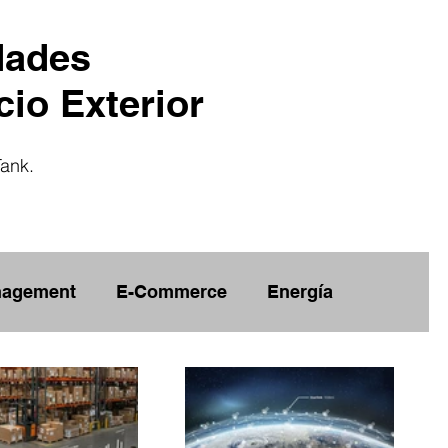
dades
io Exterior
Tank.
agement
E-Commerce
Energía