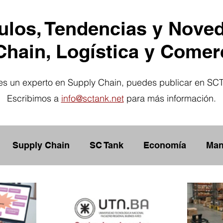
culos, Tendencias y Nove
hain, Logística y Comerc
res un experto en Supply Chain, puedes publicar en SC
Escribimos a
info@sctank.net
para más información.
Supply Chain
SC Tank
Economía
Man
ión
Lean Management