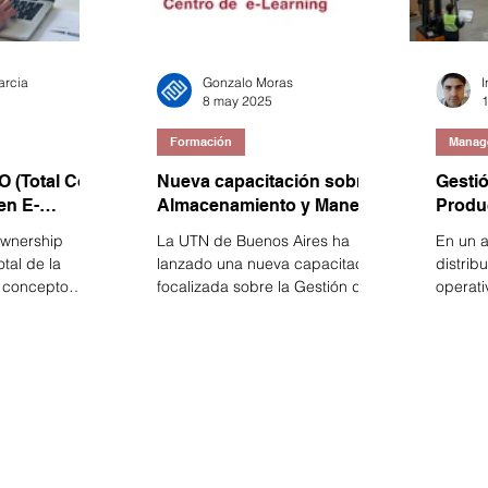
arcia
Gonzalo Moras
I
8 may 2025
1
Formación
Manag
O (Total Cost
Nueva capacitación sobre
Gesti
en E-
Almacenamiento y Manejo
Produ
de Materiales
Centro
 Ownership
La UTN de Buenos Aires ha
En un 
Medici
tal de la
lanzado una nueva capacitación
distribu
 concepto
focalizada sobre la Gestión de
operati
yuda a
Almacenes y el Manejo de
garanti
umidores a
Materiales.
cumplir
 costos
ctos o bienes y
os con la
un producto o
o de su ciclo de